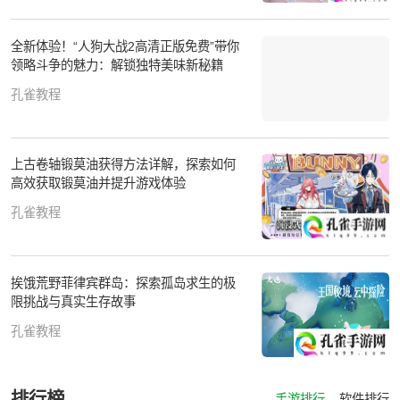
全新体验！“人狗大战2高清正版免费”带你
领略斗争的魅力：解锁独特美味新秘籍
孔雀教程
上古卷轴锻莫油获得方法详解，探索如何
高效获取锻莫油并提升游戏体验
孔雀教程
挨饿荒野菲律宾群岛：探索孤岛求生的极
限挑战与真实生存故事
孔雀教程
排行榜
手游排行
软件排行